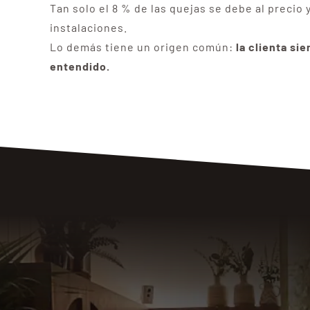
Tan solo el 8 % de las quejas se debe al precio 
instalaciones.
Lo demás tiene un origen común:
la clienta si
entendido.